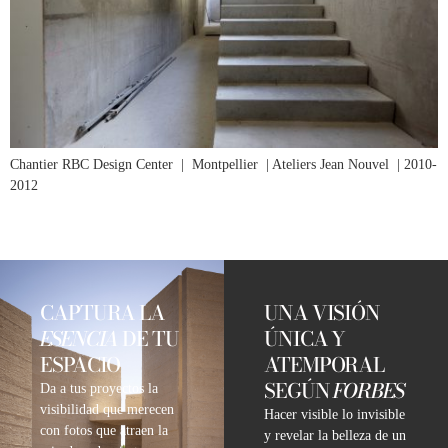
Chantier RBC Design Center | Montpellier | Ateliers Jean Nouvel | 2010-
2012
CAPTURA LA
UNA VISIÓN
ESENCIA
DE TU
ÚNICA Y
ESPACIO
ATEMPORAL
SEGÚN
FORBES
Da a tus proyectos la
visibilidad que merecen
Hacer visible lo invisible
con fotos que atraen la
y revelar la belleza de un