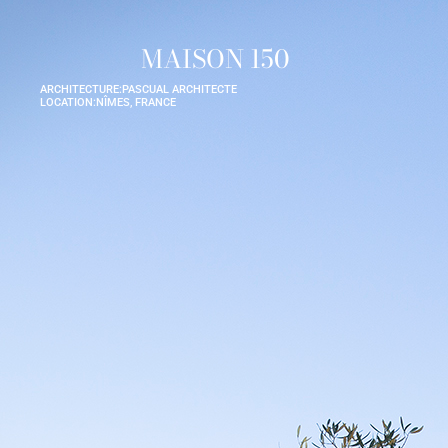
MAISON 150
ARCHITECTURE:
PASCUAL ARCHITECTE
LOCATION:
NÎMES, FRANCE