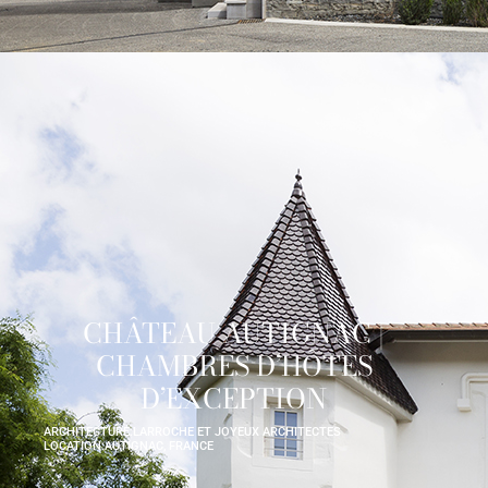
CHÂTEAU AUTIGNAC |
CHAMBRES D’HÔTES
D’EXCEPTION
ARCHITECTURE:
LARROCHE ET JOYEUX ARCHITECTES
LOCATION:
AUTIGNAC, FRANCE