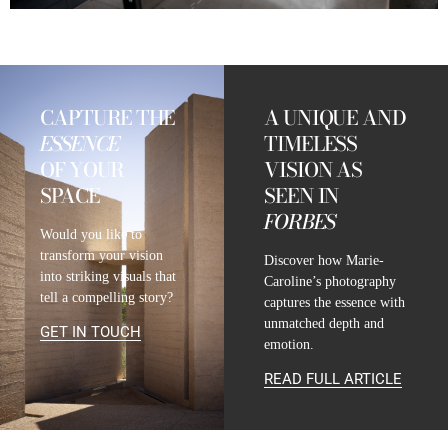
CAPTURE THE
A UNIQUE AND
ESSENCE
TIMELESS
OF YOUR
VISION AS
SPACE
SEEN IN
FORBES
Would you like to
transform your vision
Discover how Marie-
into striking visuals that
Caroline’s photography
tell a compelling story?
captures the essence with
unmatched depth and
GET IN TOUCH
emotion.
READ FULL ARTICLE