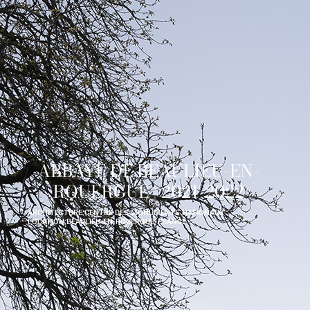
ABBAYE DE BEAULIEU-EN-
ROUERGUE | 2021-2022
ARCHITECTURE:
CENTRE DES MONUMENTS NATIONAUX
LOCATION:
BEAULIEU-EN-ROUERGUE, FRANCE